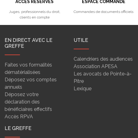
ACCÈS RÉSERVÉS
ESPACE COMMANDE
Juges, professionnels du droit,
Commandes de documents officiels
clients en compte
EN DIRECT AVEC LE
UTILE
GREFFE
Calendriers des audiences
Faites vos formalités
Association APESA
dématérialisées
Les avocats de Pointe-à-
Déposez vos comptes
Pitre
annuels
Lexique
Déposez votre
déclaration des
bénéficiaires effectifs
Accès RPVA
LE GREFFE