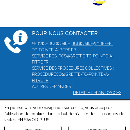
POUR NOUS CONTACTER
SERVICE JUDICIAIRE:
JUDICIAIRE@GREFFE-
TC-POINTE-A-PITRE.FR
SERVICE RCS:
RCS@GREFFE-TC-POINTE-A-
PITRE.FR
SERVICE DES PROCEDURES COLLECTIVES :
PROCEDURECO@GREFFE-TC-POINTE-A-
PITRE.FR
AUTRES DEMANDES :
DÉTAIL ET PLAN D'ACCÈS
En poursuivant votre navigation sur ce site, vous acceptez
© 2026, Greffe du tribunal mixte de commerce de Pointe-à-
l’utilisation de cookies dans le but de réaliser des statistiques de
Pitre -
Mentions légales
-
Contact
-
Gestion des cookies
-
visites.
EN SAVOIR PLUS
Politique de confidentialité et de cookies
Version : 1.8.1