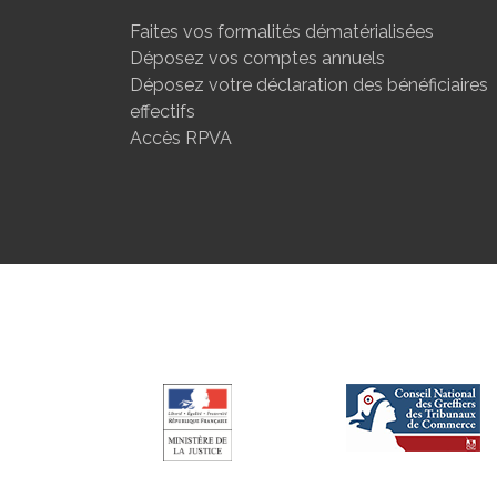
Faites vos formalités dématérialisées
Déposez vos comptes annuels
Déposez votre déclaration des bénéficiaires
effectifs
Accès RPVA