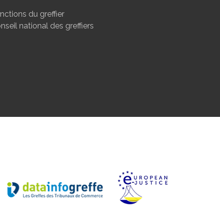
nctions du greffier
nseil national des greffiers