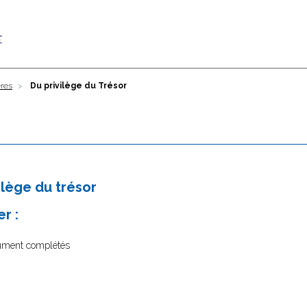
ères
Du privilège du Trésor
ilège du trésor
r :
dûment complétés