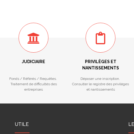
JUDICIAIRE
PRIVILÈGES ET
NANTISSEMENTS
Fonds / Référés / Requêtes.
Déposer une inscription.
Traitement de difficultés des
Consulter le registre des privilèges
entreprises
et nantissements
UTILE
L