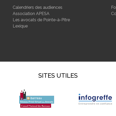
Calendriers des audiences
Fo
Association APESA
Co
Les avocats de Pointe-à-Pitre
Lexique
SITES UTILES