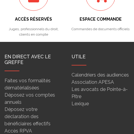
ACCÈS RÉSERVÉS
ESPACE COMMANDE
Juges, professionnels du droit,
Commandes de documents officiels
clients en compte
EN DIRECT AVEC LE
UTILE
GREFFE
Calendriers des audiences
Faites vos formalités
Association APESA
dématérialisées
Les avocats de Pointe-à-
Déposez vos comptes
Pitre
annuels
Lexique
Déposez votre
déclaration des
bénéficiaires effectifs
Accès RPVA