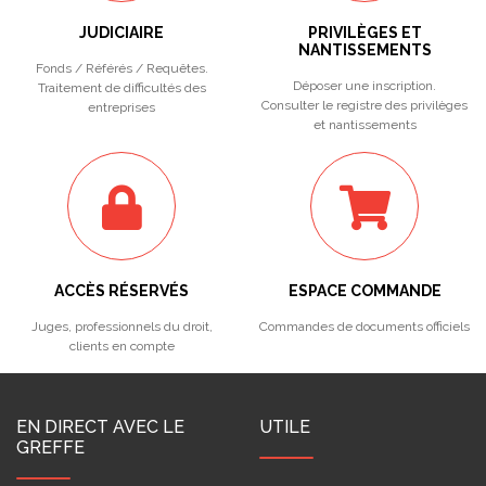
JUDICIAIRE
PRIVILÈGES ET
NANTISSEMENTS
Fonds / Référés / Requêtes.
Déposer une inscription.
Traitement de difficultés des
Consulter le registre des privilèges
entreprises
et nantissements
ACCÈS RÉSERVÉS
ESPACE COMMANDE
Juges, professionnels du droit,
Commandes de documents officiels
clients en compte
EN DIRECT AVEC LE
UTILE
GREFFE