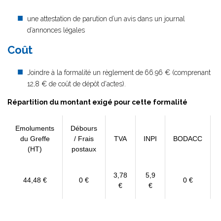
une attestation de parution d’un avis dans un journal
d’annonces légales
Coût
Joindre à la formalité un règlement de
66.96 € (comprenant
12,8 € de coût de dépôt d'actes).
Répartition du montant exigé pour cette formalité
Emoluments
Débours
du Greffe
/ Frais
TVA
INPI
BODACC
(HT)
postaux
3,78
5,9
44,48 €
0 €
0 €
€
€