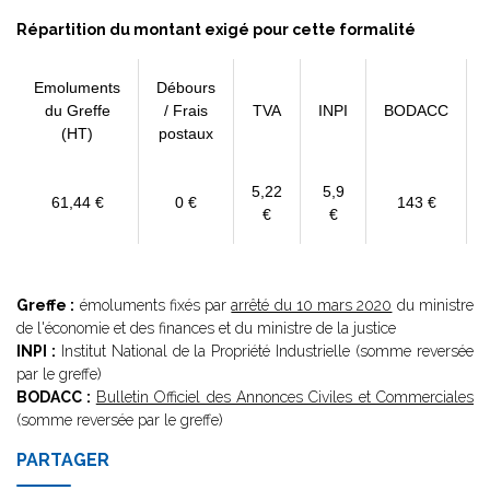
Répartition du montant exigé pour cette formalité
Emoluments
Débours
du Greffe
/ Frais
TVA
INPI
BODACC
(HT)
postaux
5,22
5,9
61,44 €
0 €
143 €
€
€
Greffe :
émoluments fixés par
arrêté du 10 mars 2020
du ministre
de l'économie et des finances et du ministre de la justice
INPI :
Institut National de la Propriété Industrielle (somme reversée
par le greffe)
BODACC :
Bulletin Officiel des Annonces Civiles et Commerciales
(somme reversée par le greffe)
PARTAGER