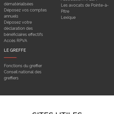
dématérialisées
Les avocats de Pointe-à-
Déposez vos comptes
Pitre
annuels
Lexique
Déposez votre
déclaration des
bénéficiaires effectifs
Accès RPVA
LE GREFFE
Fonctions du greffier
Conseil national des
greffiers