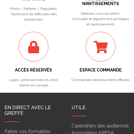
NANTISSEMENTS
Fonds / Référés / Requêtes.
Déposer une inscription.
Traitement de difficultés des
Consulter le registre des privilèges
entreprises
et nantissements
ACCÈS RÉSERVÉS
ESPACE COMMANDE
Juges, professionnels du droit,
Commandes de documents officiels
clients en compte
EN DIRECT AVEC LE
UTILE
GREFFE
Calendriers des audiences
Faites vos formalités
Association APESA