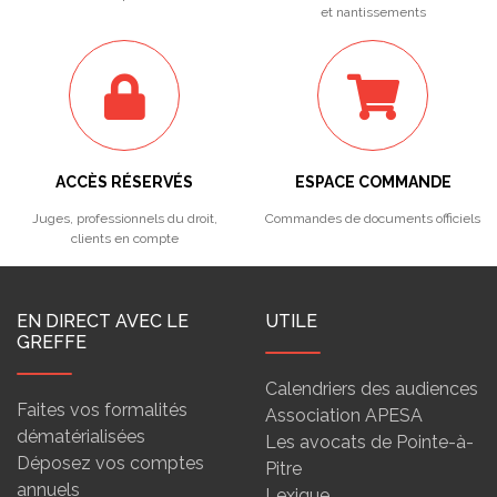
et nantissements
ACCÈS RÉSERVÉS
ESPACE COMMANDE
Juges, professionnels du droit,
Commandes de documents officiels
clients en compte
EN DIRECT AVEC LE
UTILE
GREFFE
Calendriers des audiences
Faites vos formalités
Association APESA
dématérialisées
Les avocats de Pointe-à-
Déposez vos comptes
Pitre
annuels
Lexique