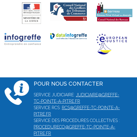
POUR NOUS CONTACTER
SERVICE JUDICIAIRE:
JUDICIAIRE@GREFFE-
TC-POINTE-A-PITRE.FR
SERVICE RCS:
RCS@GREFFE-TC-POINTE-A-
PITRE.FR
SERVICE DES PROCEDURES COLLECTIVES :
PROCEDURECO@GREFFE-TC-POINTE-A-
PITRE.FR