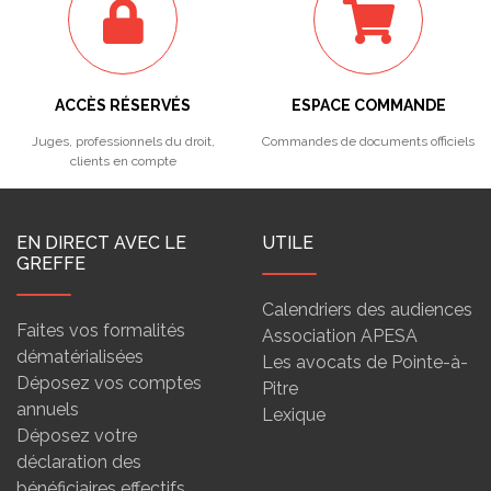
ACCÈS RÉSERVÉS
ESPACE COMMANDE
Juges, professionnels du droit,
Commandes de documents officiels
clients en compte
EN DIRECT AVEC LE
UTILE
GREFFE
Calendriers des audiences
Faites vos formalités
Association APESA
dématérialisées
Les avocats de Pointe-à-
Déposez vos comptes
Pitre
annuels
Lexique
Déposez votre
déclaration des
bénéficiaires effectifs