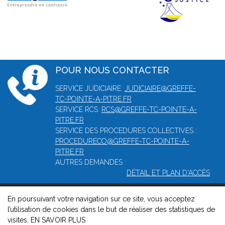
POUR NOUS CONTACTER
SERVICE JUDICIAIRE:
JUDICIAIRE@GREFFE-
TC-POINTE-A-PITRE.FR
SERVICE RCS:
RCS@GREFFE-TC-POINTE-A-
PITRE.FR
SERVICE DES PROCEDURES COLLECTIVES :
PROCEDURECO@GREFFE-TC-POINTE-A-
PITRE.FR
AUTRES DEMANDES :
DÉTAIL ET PLAN D'ACCÈS
En poursuivant votre navigation sur ce site, vous acceptez
© 2026, Greffe du tribunal mixte de commerce de Pointe-à-
l’utilisation de cookies dans le but de réaliser des statistiques de
Pitre -
Mentions légales
-
Contact
-
Gestion des cookies
-
visites.
EN SAVOIR PLUS
Politique de confidentialité et de cookies