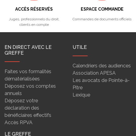
ACCÈS RÉSERVÉS
ESPACE COMMANDE
Juges, professionnels du droit,
Commandes de documents officiels
clients en compte
EN DIRECT AVEC LE
UTILE
GREFFE
Calendriers des audiences
Faites vos formalités
Association APESA
dématérialisées
Les avocats de Pointe-à-
Déposez vos comptes
Pitre
annuels
Lexique
Déposez votre
déclaration des
bénéficiaires effectifs
Accès RPVA
LE GREFFE