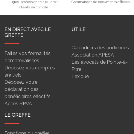
Juges, professionnels du droit,
Commandes de documents officiels
clients en compte
EN DIRECT AVEC LE
UTILE
GREFFE
Calendriers des audiences
Faites vos formalités
Association APESA
dématérialisées
Les avocats de Pointe-à-
Déposez vos comptes
Pitre
annuels
Lexique
Déposez votre
déclaration des
bénéficiaires effectifs
Accès RPVA
LE GREFFE
Fonctions du greffier