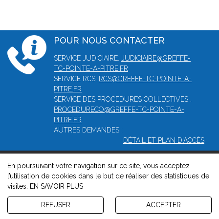
POUR NOUS CONTACTER
SERVICE JUDICIAIRE:
JUDICIAIRE@GREFFE-
TC-POINTE-A-PITRE.FR
SERVICE RCS:
RCS@GREFFE-TC-POINTE-A-
PITRE.FR
SERVICE DES PROCEDURES COLLECTIVES :
PROCEDURECO@GREFFE-TC-POINTE-A-
PITRE.FR
AUTRES DEMANDES :
DÉTAIL ET PLAN D'ACCÈS
En poursuivant votre navigation sur ce site, vous acceptez
© 2026, Greffe du tribunal mixte de commerce de Pointe-à-
l’utilisation de cookies dans le but de réaliser des statistiques de
Pitre -
Mentions légales
-
Contact
-
Gestion des cookies
-
visites.
EN SAVOIR PLUS
Politique de confidentialité et de cookies
Version : 1.8.1
REFUSER
ACCEPTER