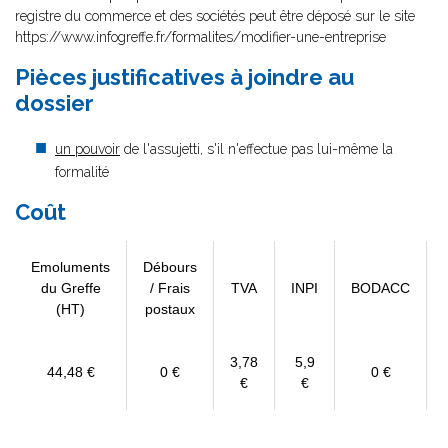
registre du commerce et des sociétés peut être déposé sur le site
https://www.infogreffe.fr/formalites/modifier-une-entreprise
Pièces justificatives à joindre au
dossier
un pouvoir
de l'assujetti, s'il n'effectue pas lui-même la
formalité
Coût
Emoluments
Débours
du Greffe
/ Frais
TVA
INPI
BODACC
(HT)
postaux
3,78
5,9
44,48 €
0 €
0 €
€
€