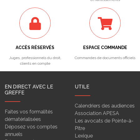
ACCÈS RÉSERVÉS
ESPACE COMMANDE
Juges, professionnels du droit,
Commandes de documents officiels
clients en compte
EN DIRECT AVEC LE
UTILE
GREFFE
Calendriers des audiences
Faites vos formalités
Association APESA
dématérialisées
Les avocats de Pointe-à-
Déposez vos comptes
Pitre
annuels
Lexique