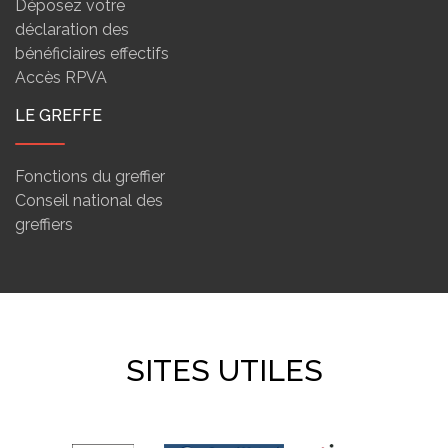
Déposez votre
déclaration des
bénéficiaires effectifs
Accès RPVA
LE GREFFE
Fonctions du greffier
Conseil national des
greffiers
SITES UTILES