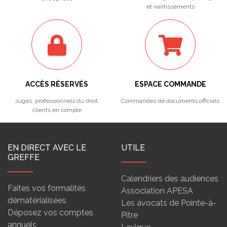
et nantissements
ACCÈS RÉSERVÉS
ESPACE COMMANDE
Juges, professionnels du droit,
Commandes de documents officiels
clients en compte
EN DIRECT AVEC LE
UTILE
GREFFE
Calendriers des audiences
Faites vos formalités
Association APESA
dématérialisées
Les avocats de Pointe-à-
Déposez vos comptes
Pitre
annuels